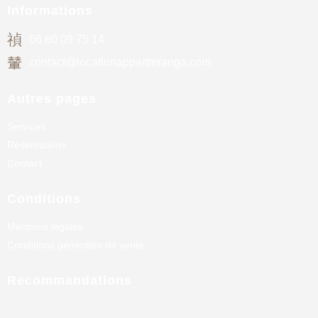
Informations
06 60 09 75 14
contact@locationappartteranga.com
Autres pages
Services
Réservations
Contact
Conditions
Mentions légales
Conditions générales de vente
Recommandations